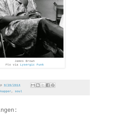
James Brown
Fto via
Lysergic Funk
op
9/20/2014
,
kapper
,
soul
ingen: