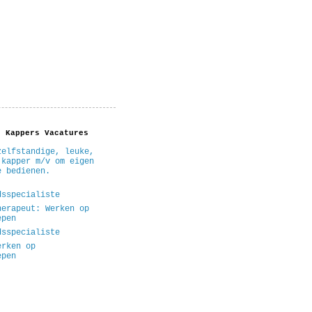
- Kappers Vacatures
zelfstandige, leuke,
 kapper m/v om eigen
e bedienen.
dsspecialiste
herapeut: Werken op
epen
dsspecialiste
erken op
epen