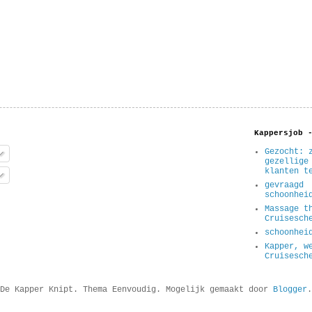
Kappersjob 
Gezocht: 
gezellige
klanten t
gevraagd
schoonhei
Massage t
Cruisesch
schoonhei
Kapper, w
Cruisesch
De Kapper Knipt. Thema Eenvoudig. Mogelijk gemaakt door
Blogger
.