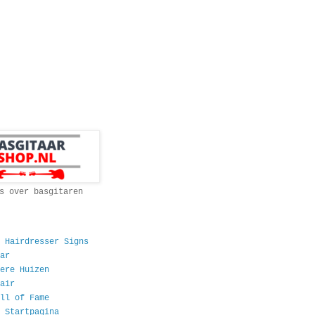
s over basgitaren
 Hairdresser Signs
ar
ere Huizen
air
ll of Fame
 Startpagina