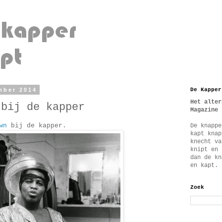
mber 2014
De Kapper
Het alter
 bij de kapper
Magazine
wn
bij de kapper.
De knappe
kapt knap
knecht va
knipt en 
dan de kn
en kapt.
Zoek