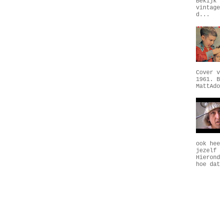
Bekijk 
vintage
d...
Cover v
1961. B
MattAdo
ook hee
jezelf 
Hierond
hoe dat