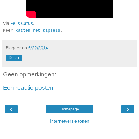
Via
Felis Catus
.
Meer
katten met kapsels
.
Blogger
op
6/22/2014
Delen
Geen opmerkingen:
Een reactie posten
‹
›
Homepage
Internetversie tonen