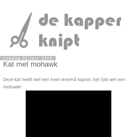
zondag 22 juni 2014
Kat met mohawk
Deze kat heeft wel een heel vreemd kapsel, het lijkt wel een
mohawk!