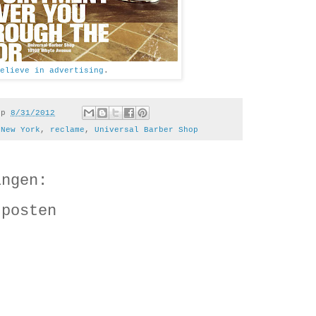
elieve in advertising
.
op
8/31/2012
,
New York
,
reclame
,
Universal Barber Shop
ingen:
 posten