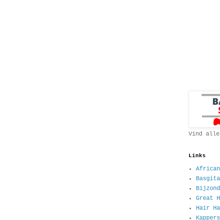
Vind alle
Links
African
Basgita
Bijzond
Great H
Hair Ha
Kappers