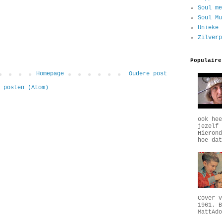
Soul me
Soul Mu
Unieke 
Zilverp
Populaire
Homepage
Oudere post
 posten (Atom)
ook hee
jezelf 
Hierond
hoe dat
Cover v
1961. B
MattAdo