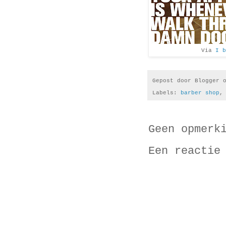
Via
I b
Gepost door
Blogger
Labels:
barber shop
Geen opmerk
Een reactie