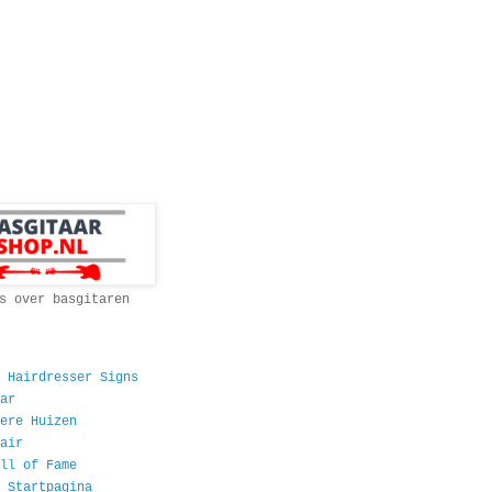
s over basgitaren
 Hairdresser Signs
ar
ere Huizen
air
ll of Fame
 Startpagina