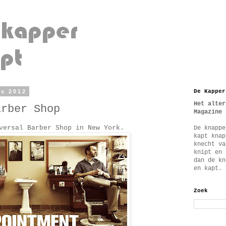
us 2012
De Kapper
Het alter
arber Shop
Magazine
versal Barber Shop in New York.
De knappe
kapt knap
knecht va
knipt en 
dan de kn
en kapt.
Zoek